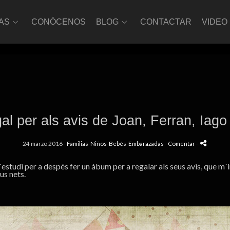
AS
CONÓCENOS
BLOG
CONTACTAR
VIDEO
al per als avis de Joan, Ferran, Iago
24 marzo 2016 -
Familias-Niños-Bebés-Embarazadas
- Comentar
-
d´estudi per a despés fer un ábum per a regalar als seus avis, que 
eus nets.