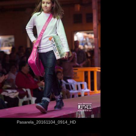
Desde
3,50 €
Pasarela_20161104_0914_HD