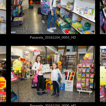
Desde
3,50 €
Pasarela_20161104_0003_HD
Desde
3,50 €
Pasarela_20161104_0006_HD