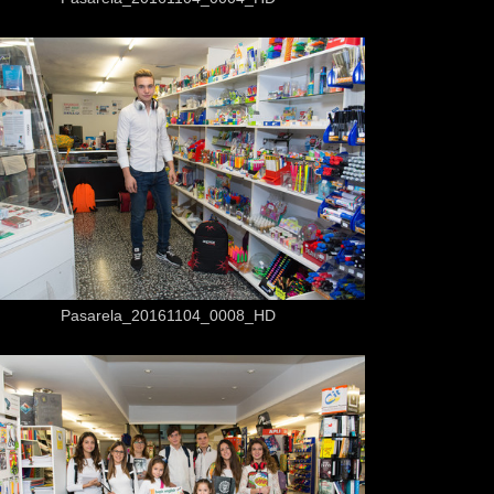
Desde
3,50 €
Pasarela_20161104_0008_HD