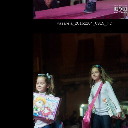
Desde
3,50 €
Pasarela_20161104_0915_HD