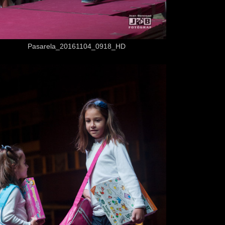
Desde
3,50 €
Pasarela_20161104_0918_HD