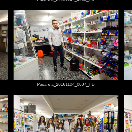
Desde
3,50 €
Pasarela_20161104_0007_HD