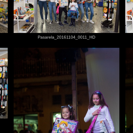
Desde
3,50 €
Pasarela_20161104_0011_HD