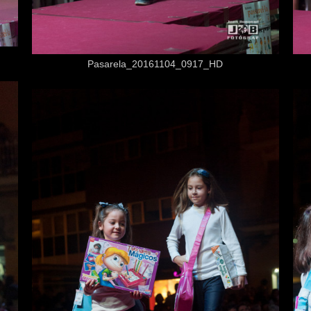
Desde
3,50 €
Pasarela_20161104_0917_HD