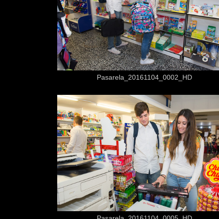
Desde
3,50 €
Pasarela_20161104_0002_HD
Desde
3,50 €
Pasarela_20161104_0005_HD