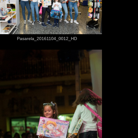
Desde
3,50 €
Pasarela_20161104_0012_HD