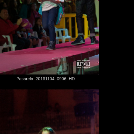
Desde
3,50 €
Pasarela_20161104_0906_HD