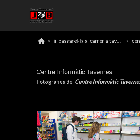
iii passarel·la al carrer a tavernes
cen
Centre Informàtic Tavernes
Fotografies del
Centre Informàtic Taverne