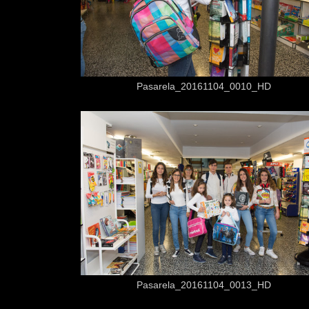
Desde
3,50 €
Pasarela_20161104_0010_HD
Desde
3,50 €
Pasarela_20161104_0013_HD