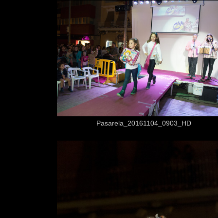
Desde
3,50 €
Pasarela_20161104_0903_HD