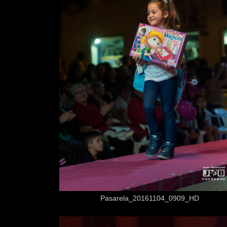
Desde
3,50 €
Pasarela_20161104_0909_HD