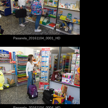
Desde
3,50 €
Pasarela_20161104_0001_HD
Desde
3,50 €
Pasarela_20161104_0004_HD