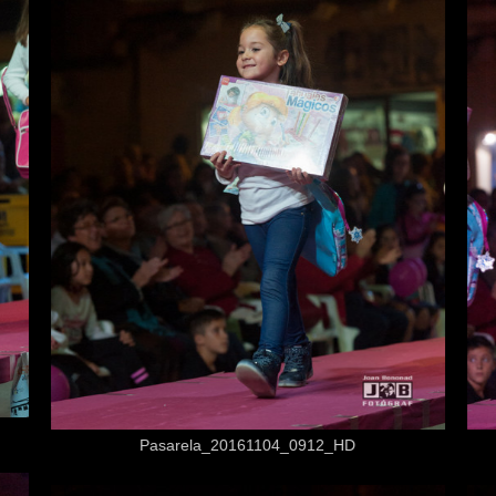
Desde
3,50 €
Pasarela_20161104_0912_HD