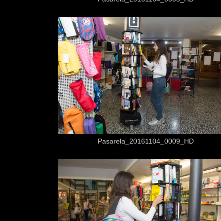
Desde
3,50 €
Pasarela_20161104_0009_HD