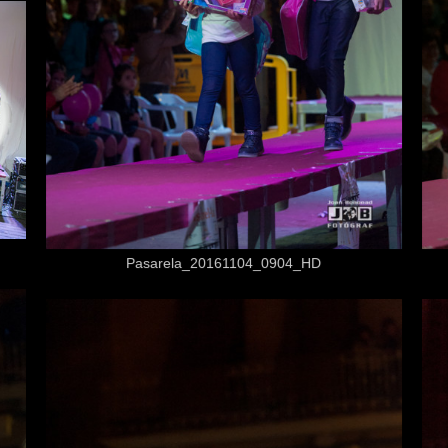
Desde
3,50 €
Pasarela_20161104_0904_HD