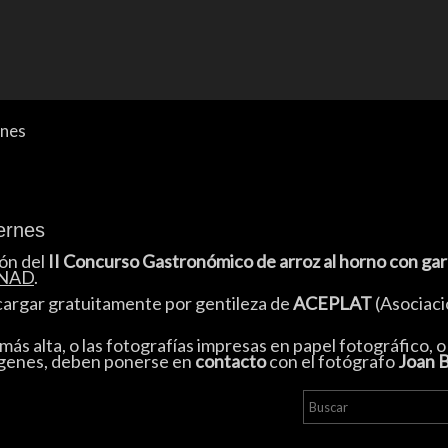
rnes
ernes
ión del
II Concurso Gastronómico de arroz al horno con ga
ONAD
.
cargar gratuitamente por gentileza de
ACEPLAT
(Asociaci
más alta, o las fotografías impresas en papel fotográfico, 
mágenes, deben ponerse en
contacto
con el fotógrafo
Joan 